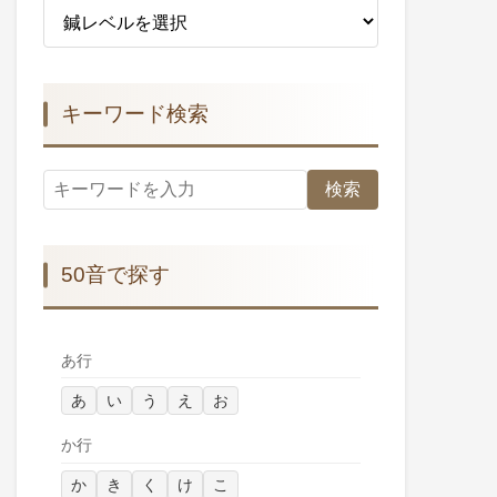
キーワード検索
検索
50音で探す
あ行
あ
い
う
え
お
か行
か
き
く
け
こ