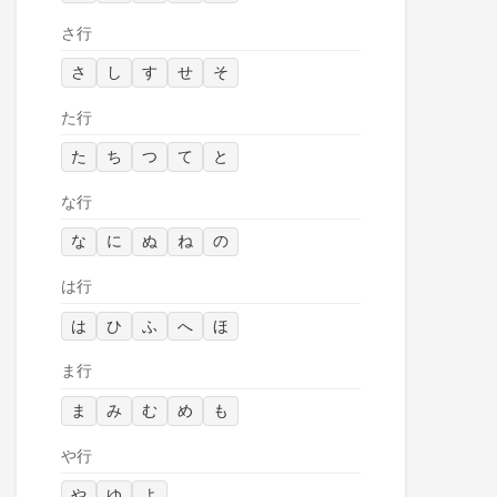
さ行
さ
し
す
せ
そ
た行
た
ち
つ
て
と
な行
な
に
ぬ
ね
の
は行
は
ひ
ふ
へ
ほ
ま行
ま
み
む
め
も
や行
や
ゆ
よ