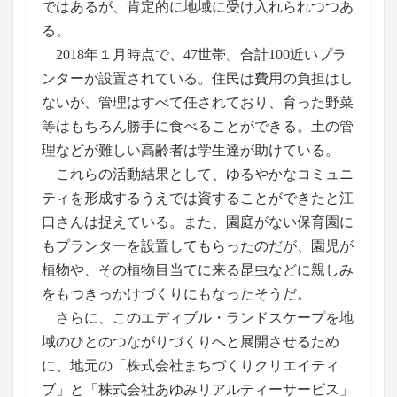
ではあるが、肯定的に地域に受け入れられつつあ
る。
2018年１月時点で、47世帯。合計100近いプラ
ンターが設置されている。住民は費用の負担はし
ないが、管理はすべて任されており、育った野菜
等はもちろん勝手に食べることができる。土の管
理などが難しい高齢者は学生達が助けている。
これらの活動結果として、ゆるやかなコミュニ
ティを形成するうえでは資することができたと江
口さんは捉えている。また、園庭がない保育園に
もプランターを設置してもらったのだが、園児が
植物や、その植物目当てに来る昆虫などに親しみ
をもつきっかけづくりにもなったそうだ。
さらに、このエディブル・ランドスケープを地
域のひとのつながりづくりへと展開させるため
に、地元の「株式会社まちづくりクリエイティ
ブ」と「株式会社あゆみリアルティーサービス」