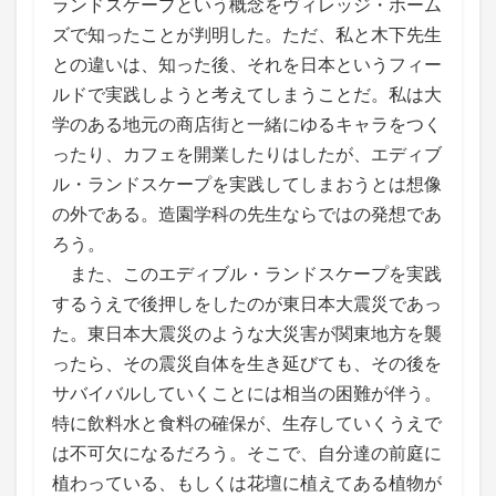
ランドスケープという概念をヴィレッジ・ホーム
ズで知ったことが判明した。ただ、私と木下先生
との違いは、知った後、それを日本というフィー
ルドで実践しようと考えてしまうことだ。私は大
学のある地元の商店街と一緒にゆるキャラをつく
ったり、カフェを開業したりはしたが、エディブ
ル・ランドスケープを実践してしまおうとは想像
の外である。造園学科の先生ならではの発想であ
ろう。
また、このエディブル・ランドスケープを実践
するうえで後押しをしたのが東日本大震災であっ
た。東日本大震災のような大災害が関東地方を襲
ったら、その震災自体を生き延びても、その後を
サバイバルしていくことには相当の困難が伴う。
特に飲料水と食料の確保が、生存していくうえで
は不可欠になるだろう。そこで、自分達の前庭に
植わっている、もしくは花壇に植えてある植物が